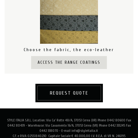
Choose the fabric, the eco-leather
ACCESS THE RANGE COATINGS
REQUEST QUOTE
STYLE ITALIA S.R.L. Location: Via Ca' Rotte 48/A, 37053 Cerea (VR) Phone 0442 80600 Fax
0442 80439 - Warehouse: Via Cavamento 16/A, 37053 Cerea (VR) Phone 0442 333245 Fax
0442 338070 - E-mail info@styleitalia.it
C.F. e P.IVA 02551840230 Capitale Sociale € 40.000,00 I.V. R.E.A. di VR N. 246195