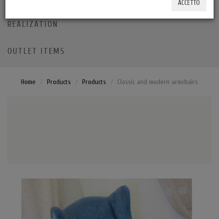
ACCETTO
REALIZATION
OUTLET ITEMS
Home
Products
Products
Classic and modern armchairs