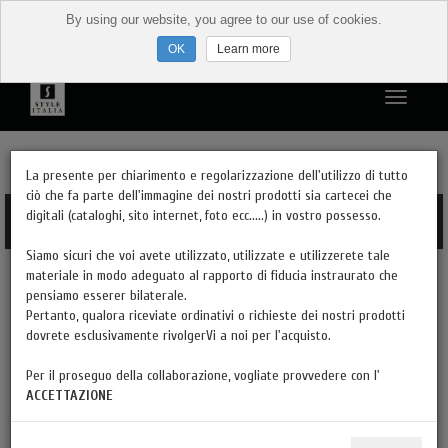
By using our website, you agree to our use of cookies.
Learn more
PRODUCTS
La presente per chiarimento e regolarizzazione dell'utilizzo di tutto
ciò che fa parte dell'immagine dei nostri prodotti sia cartecei che
digitali (cataloghi, sito internet, foto ecc.....) in vostro possesso.
PRODUCTS
Siamo sicuri che voi avete utilizzato, utilizzate e utilizzerete tale
materiale in modo adeguato al rapporto di fiducia instraurato che
DESIGN AND MODERN
pensiamo esserer bilaterale.
Pertanto, qualora riceviate ordinativi o richieste dei nostri prodotti
FINISHES
dovrete esclusivamente rivolgerVi a noi per l'acquisto.
Per il proseguo della collaborazione, vogliate provvedere con l'
YOU HAVE THE VAT?
ACCETTAZIONE
CATALOG