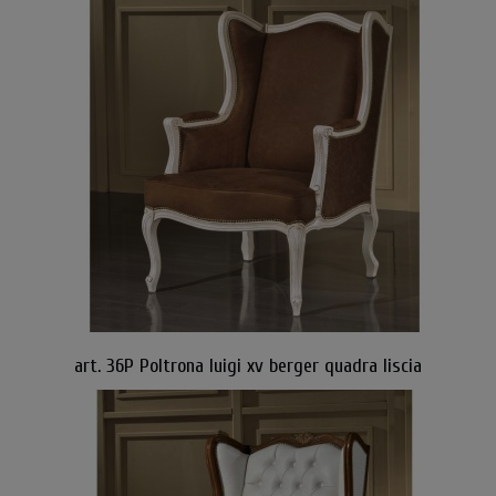
art. 36P Poltrona luigi xv berger quadra liscia