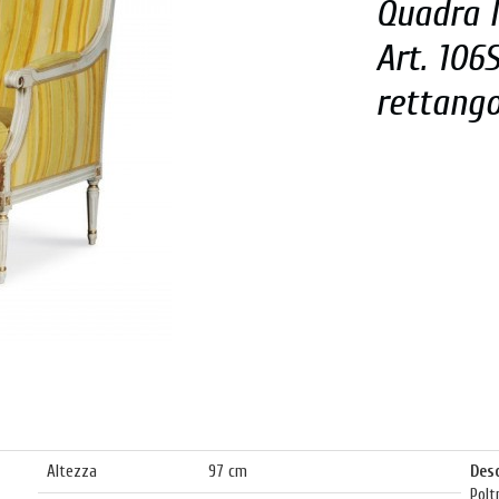
Quadra I
Art. 106
rettango
Altezza 97 cm
Desc
Polt