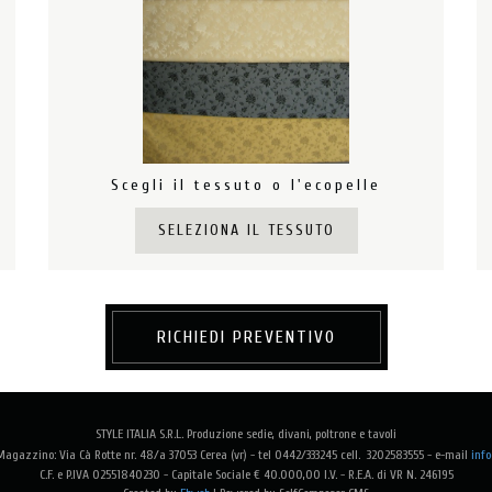
Scegli il tessuto o l'ecopelle
SELEZIONA IL TESSUTO
RICHIEDI PREVENTIVO
STYLE ITALIA S.R.L. Produzione sedie, divani, poltrone e tavoli
agazzino: Via Cà Rotte nr. 48/a 37053 Cerea (vr) - tel 0442/333245 cell. 3202583555 -
e-mail
info
C.F. e P.IVA 02551840230 - Capitale Sociale € 40.000,00 I.V. - R.E.A. di VR N. 246195