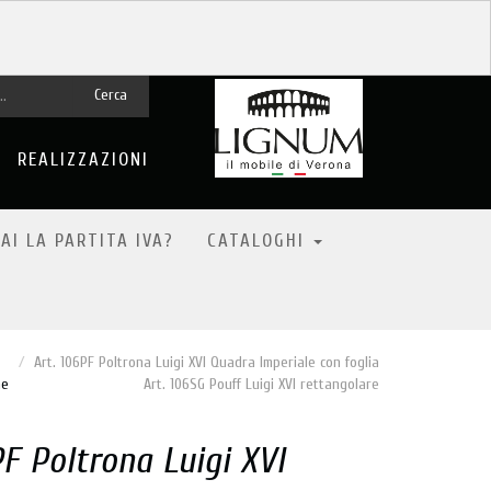
Cerca
REALIZZAZIONI
AI LA PARTITA IVA?
CATALOGHI
Art. 106PF Poltrona Luigi XVI Quadra Imperiale con foglia
ne
Art. 106SG Pouff Luigi XVI rettangolare
PF Poltrona Luigi XVI