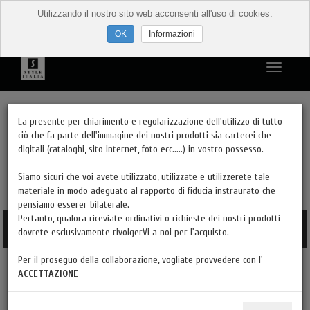
Utilizzando il nostro sito web acconsenti all'uso di cookies.
Informazioni
PRODOTTI PER STILI
La presente per chiarimento e regolarizzazione dell'utilizzo di tutto
ciò che fa parte dell'immagine dei nostri prodotti sia cartecei che
digitali (cataloghi, sito internet, foto ecc.....) in vostro possesso.
PRODOTTI PER TIPOLOGIA
Siamo sicuri che voi avete utilizzato, utilizzate e utilizzerete tale
materiale in modo adeguato al rapporto di fiducia instraurato che
DESIGN E MODERNO
pensiamo esserer bilaterale.
Pertanto, qualora riceviate ordinativi o richieste dei nostri prodotti
FINITURE
dovrete esclusivamente rivolgerVi a noi per l'acquisto.
Per il proseguo della collaborazione, vogliate provvedere con l'
HAI LA PARTITA IVA?
ACCETTAZIONE
CATALOGHI