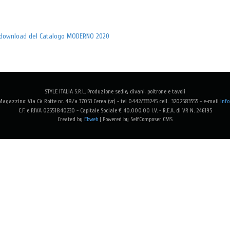
il download del Catalogo MODERNO 2020
STYLE ITALIA S.R.L. Produzione sedie, divani, poltrone e tavoli
agazzino: Via Cà Rotte nr. 48/a 37053 Cerea (vr) - tel 0442/333245 cell. 3202583555 -
e-mail
info
C.F. e P.IVA 02551840230 - Capitale Sociale € 40.000,00 I.V. - R.E.A. di VR N. 246195
Created by
Ebweb
| Powered by SelfComposer CMS