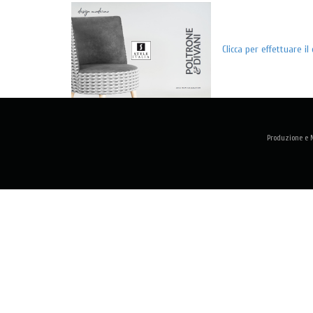
Clicca per effettuare 
Produzione e M