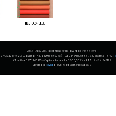
NEO ECOPELLE
STYLE ITALIA S.R.L. Produzione sedie, divani, poltrone e tavoli
e Magazzino: Via Cà Rotte nr. 48/a 37053 Cerea (vr) - tel 0442/333245 cell. 3202583555 -
e-mail
C.F. e P.IVA 02551840230 - Capitale Sociale € 40.000,00 I.V. - R.E.A. di VR N. 246195
Created by
Ebweb
| Powered by SelfComposer CMS