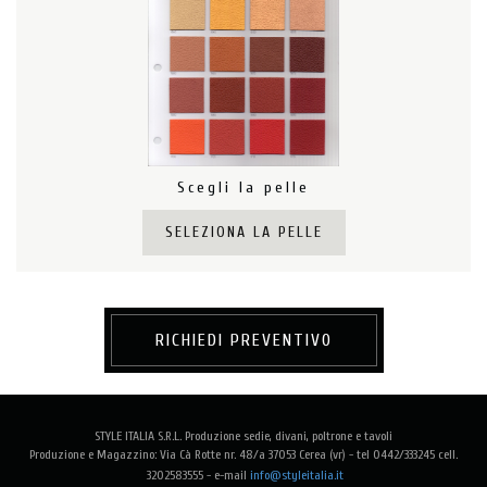
Scegli la pelle
SELEZIONA LA PELLE
RICHIEDI PREVENTIVO
STYLE ITALIA S.R.L. Produzione sedie, divani, poltrone e tavoli
Produzione e Magazzino: Via Cà Rotte nr. 48/a 37053 Cerea (vr) - tel 0442/333245 cell.
3202583555 -
e-mail
info@styleitalia.it