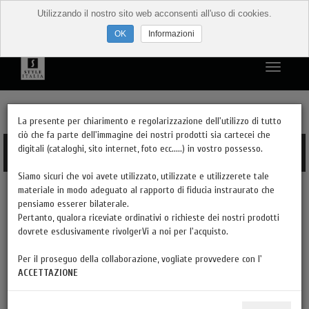
Utilizzando il nostro sito web acconsenti all'uso di cookies.
Informazioni
PRODOTTI PER STILI
La presente per chiarimento e regolarizzazione dell'utilizzo di tutto
ciò che fa parte dell'immagine dei nostri prodotti sia cartecei che
digitali (cataloghi, sito internet, foto ecc.....) in vostro possesso.
PRODOTTI PER TIPOLOGIA
Siamo sicuri che voi avete utilizzato, utilizzate e utilizzerete tale
materiale in modo adeguato al rapporto di fiducia instraurato che
DESIGN E MODERNO
pensiamo esserer bilaterale.
Pertanto, qualora riceviate ordinativi o richieste dei nostri prodotti
FINITURE
dovrete esclusivamente rivolgerVi a noi per l'acquisto.
Per il proseguo della collaborazione, vogliate provvedere con l'
HAI LA PARTITA IVA?
ACCETTAZIONE
CATALOGHI