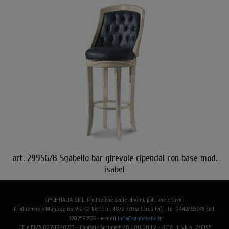
art. 299SG/B Sgabello bar girevole cipendal con base mod.
isabel
STYLE ITALIA S.R.L. Produzione sedie, divani, poltrone e tavoli
Produzione e Magazzino: Via Cà Rotte nr. 48/a 37053 Cerea (vr) - tel 0442/333245 cell.
3202583555 -
e-mail
info@styleitalia.it
C.F. e P.IVA 02551840230 - Capitale Sociale € 40.000,00 I.V. - R.E.A. di VR N. 246195