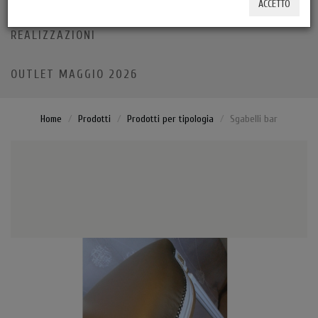
ACCETTO
REALIZZAZIONI
OUTLET MAGGIO 2026
Home
Prodotti
Prodotti per tipologia
Sgabelli bar