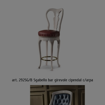
art. 292SG/B Sgabello bar girevole cipendal c/arpa