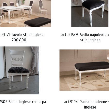
. 91T/I Tavolo stile inglese
art. 91S/M Sedia napoleone
200x100
stile inglese
 730S Sedia inglese con arpa
art.91P/I Panca napoleone 
inglese