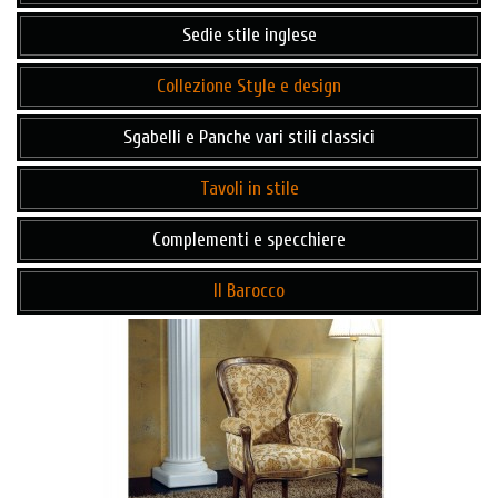
Sedie stile inglese
Collezione Style e design
Sgabelli e Panche vari stili classici
Tavoli in stile
Complementi e specchiere
Il Barocco